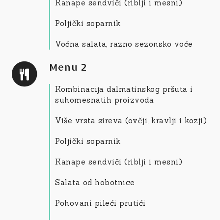
Kanape sendviči (riblji i mesni)
Poljički soparnik
Voćna salata, razno sezonsko voće
Menu 2
Kombinacija dalmatinskog pršuta i
suhomesnatih proizvoda
Više vrsta sireva (ovčji, kravlji i kozji)
Poljički soparnik
Kanape sendviči (riblji i mesni)
Salata od hobotnice
Pohovani pileći prutići