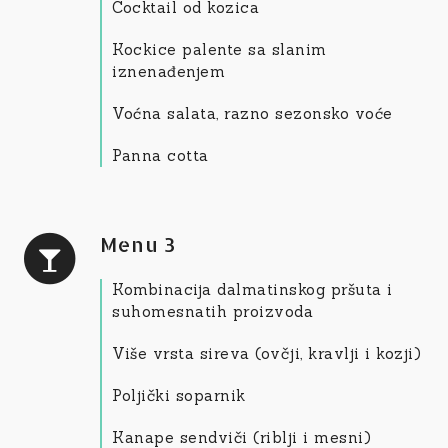
Cocktail od kozica
Kockice palente sa slanim
iznenađenjem
Voćna salata, razno sezonsko voće
Panna cotta
Menu 3
Kombinacija dalmatinskog pršuta i
suhomesnatih proizvoda
Više vrsta sireva (ovčji, kravlji i kozji)
Poljički soparnik
Kanape sendviči (riblji i mesni)